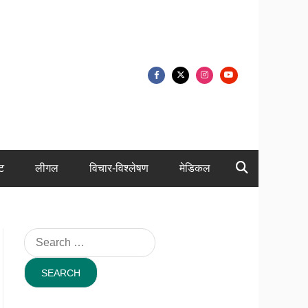
ंट
लीगल
विचार-विश्लेषण
मेडिकल
Search
for: