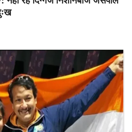
नहीं रहे दिग्गज निशानेबाज जसपाल
दुःख