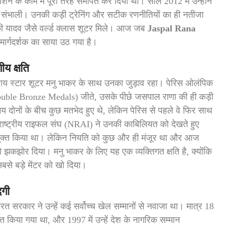
शने के काम में पूरी तरह समर्पित कर दिया था। साल 2012 में उन्होंने
री संभाली। उनकी कड़ी ट्रेनिंग और सटीक रणनीतियों का ही नतीजा
 यादव जैसे वर्ल्ड क्लास शूटर मिले। आज जब
Jaspal Rana
 मार्गदर्शक का साया उठ गया है।
ीय क्षति
य स्टार शूटर मनु भाकर के साथ उनका जुड़ाव रहा। पेरिस ओलंपिक
Double Bronze Medals) जीते, उसके पीछे जसपाल राणा की ही कड़ी
ोनों के बीच कुछ मतभेद हुए थे, लेकिन पेरिस से पहले वे फिर साथ
राष्ट्रीय राइफल संघ (NRAI) ने उनकी काबिलियत को देखते हुए
च नियुक्त किया था। लेकिन नियति को कुछ और ही मंजूर था और आज
कझोर दिया। मनु भाकर के लिए यह एक व्यक्तिगत क्षति है, क्योंकि
सबसे बड़े मेंटर को खो दिया।
दगी
 सरकार ने उन्हें कई सर्वोच्च खेल सम्मानों से नवाजा था। मात्र 18
मानित किया गया था, और 1997 में उन्हें देश के नागरिक सम्मान