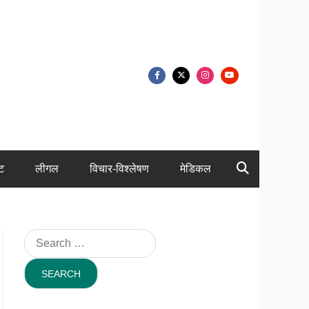
ंट
लीगल
विचार-विश्लेषण
मेडिकल
Search
for: