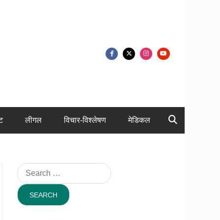
ंट
लीगल
विचार-विश्लेषण
मेडिकल
Search
for: