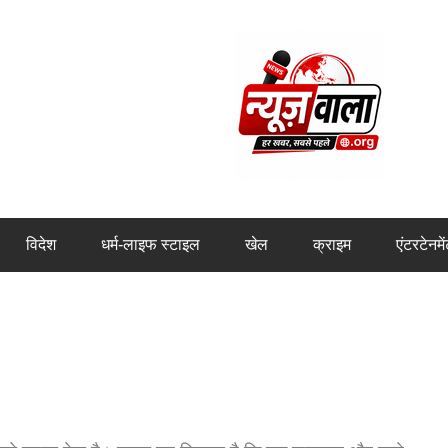
विदेश
धर्म-लाइफ स्टाइल
खेल
क्राइम
एंटरटेनमे