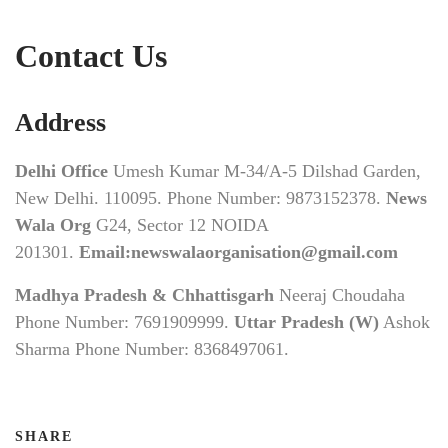
Contact Us
Address
Delhi Office
Umesh Kumar M-34/A-5 Dilshad Garden,
New Delhi. 110095. Phone Number: 9873152378.
News
Wala Org
G24, Sector 12 NOIDA
201301.
Email:newswalaorganisation@gmail.com
Madhya Pradesh & Chhattisgarh
Neeraj Choudaha
Phone Number: 7691909999.
Uttar Pradesh (W)
Ashok
Sharma Phone Number: 8368497061.
SHARE