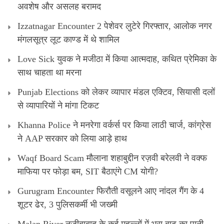
अवशेष और असलह बरामद
Izzatnagar Encounter 2 पेशेवर लुटेरे गिरफ्तार, आलोक नगर
मंगलसूत्र लूट काण्‍ड में थे शामिल
Love Sick युवक ने मजीठा में किया आत्मदाह, कथित प्रेमिका के
साथ चाहता था मरना
Punjab Elections को लेकर व्यापार मंडल एक्टिव, सियासी दलों
से व्यापारियों ने मांगा टिकट
Khanna Police ने मनरेगा वर्कर्स पर किया लाठी चार्ज, कांग्रेस
ने AAP सरकार को लिया आड़े हाथ
Waqf Board Scam मौलाना शहाबुद्दीन रज़वी बरेलवी ने वक्फ
माफिया पर फोड़ा बम, SIT बैठाएंगे CM योगी?
Gurugram Encounter फिरौती वसूलने आए नांदल गैंग के 4
शूटर ढेर, 3 पुलिसकर्मी भी जख्मी