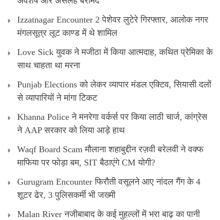
अवशेष और असलह बरामद
Izzatnagar Encounter 2 पेशेवर लुटेरे गिरफ्तार, आलोक नगर
मंगलसूत्र लूट काण्‍ड में थे शामिल
Love Sick युवक ने मजीठा में किया आत्मदाह, कथित प्रेमिका के
साथ चाहता था मरना
Punjab Elections को लेकर व्यापार मंडल एक्टिव, सियासी दलों
से व्यापारियों ने मांगा टिकट
Khanna Police ने मनरेगा वर्कर्स पर किया लाठी चार्ज, कांग्रेस
ने AAP सरकार को लिया आड़े हाथ
Waqf Board Scam मौलाना शहाबुद्दीन रज़वी बरेलवी ने वक्फ
माफिया पर फोड़ा बम, SIT बैठाएंगे CM योगी?
Gurugram Encounter फिरौती वसूलने आए नांदल गैंग के 4
शूटर ढेर, 3 पुलिसकर्मी भी जख्मी
Malan River नजीबाबाद के कई मुहल्लों में भरा बाढ़ का पानी