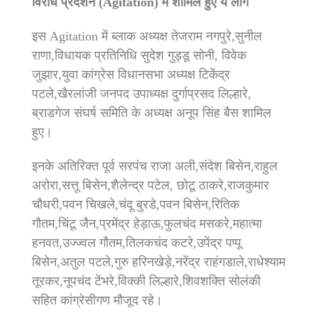
विरोध प्रदर्शन (Agitation) में शामिल हुए ये लोग
इस Agitation में ब्लाक अध्यक्ष तेजराम नगपुरे,सुनील
राणा,विधायक प्रतिनिधि सुदेश गुड्डू सोनी, विवेक
जुझार,युवा कांग्रेस विधानसभा अध्यक्ष टिकेंद्र
पटले,खैरलांजी जनपद उपाध्यक्ष दुर्गाप्रसद लिल्हारे,
ब्राडगेज संघर्ष समिति के अध्यक्ष अनूप सिंह बैस शामिल
हुए।
इनके अतिरिक्त पूर्व सरपंच राजा अली,संदेश बिसेन,राहुल
अरोरा,सत्तू बिसेन,शैलेन्द्र पटेल, छोटू ठाकरे,राजकुमार
चौधरी,पवन चिखले,चंदू बुरडे,पवन बिसेन,रितिक
गौतम,चिंटू जैन,प्रमेंद्र हेड़ाऊ,फुलचंद मसकरे,महात्मा
हनवत,उज्ज्वल गौतम,तिलकचंद कटरे,उपेंद्र पप्पू
बिसेन,अतुल पटले,गुरु हरिनखेड़े,नरेंद्र राहंगडाले,राधेश्याम
तूरकर,नूपचंद टेंभरे,विक्की लिल्हारे,शिवशक्ति सोलंकी
सहित कांग्रेसीगण मौजूद रहे।