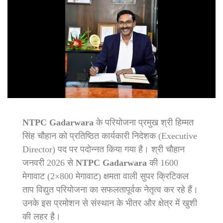
NTPC Gadarwara
के परियोजना प्रमुख श्री हिम्मत
सिंह चौहान को प्रतिष्ठित कार्यकारी निदेशक (Executive
Director) पद पर पदोन्नत किया गया है। श्री चौहान
जनवरी 2026 से
NTPC Gadarwara
की 1600
मेगावाट (2×800 मेगावाट) क्षमता वाली सुपर क्रिटिकल
ताप विद्युत परियोजना का सफलतापूर्वक नेतृत्व कर रहे हैं।
उनके इस प्रमोशन से संस्थान के भीतर और क्षेत्र में खुशी
की लहर है।