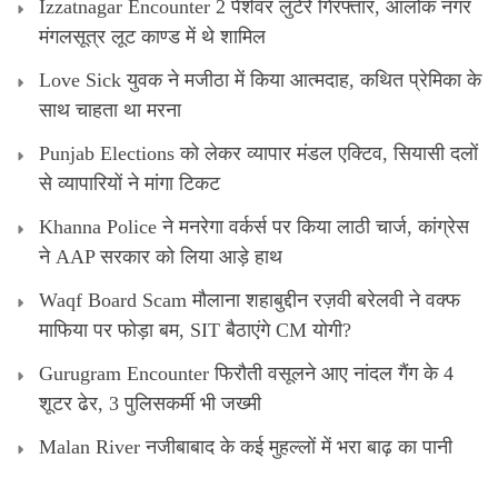
Izzatnagar Encounter 2 पेशेवर लुटेरे गिरफ्तार, आलोक नगर
मंगलसूत्र लूट काण्‍ड में थे शामिल
Love Sick युवक ने मजीठा में किया आत्मदाह, कथित प्रेमिका के
साथ चाहता था मरना
Punjab Elections को लेकर व्यापार मंडल एक्टिव, सियासी दलों
से व्यापारियों ने मांगा टिकट
Khanna Police ने मनरेगा वर्कर्स पर किया लाठी चार्ज, कांग्रेस
ने AAP सरकार को लिया आड़े हाथ
Waqf Board Scam मौलाना शहाबुद्दीन रज़वी बरेलवी ने वक्फ
माफिया पर फोड़ा बम, SIT बैठाएंगे CM योगी?
Gurugram Encounter फिरौती वसूलने आए नांदल गैंग के 4
शूटर ढेर, 3 पुलिसकर्मी भी जख्मी
Malan River नजीबाबाद के कई मुहल्लों में भरा बाढ़ का पानी