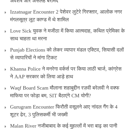
अवशेष और असलह बरामद
Izzatnagar Encounter 2 पेशेवर लुटेरे गिरफ्तार, आलोक नगर
मंगलसूत्र लूट काण्‍ड में थे शामिल
Love Sick युवक ने मजीठा में किया आत्मदाह, कथित प्रेमिका के
साथ चाहता था मरना
Punjab Elections को लेकर व्यापार मंडल एक्टिव, सियासी दलों
से व्यापारियों ने मांगा टिकट
Khanna Police ने मनरेगा वर्कर्स पर किया लाठी चार्ज, कांग्रेस
ने AAP सरकार को लिया आड़े हाथ
Waqf Board Scam मौलाना शहाबुद्दीन रज़वी बरेलवी ने वक्फ
माफिया पर फोड़ा बम, SIT बैठाएंगे CM योगी?
Gurugram Encounter फिरौती वसूलने आए नांदल गैंग के 4
शूटर ढेर, 3 पुलिसकर्मी भी जख्मी
Malan River नजीबाबाद के कई मुहल्लों में भरा बाढ़ का पानी