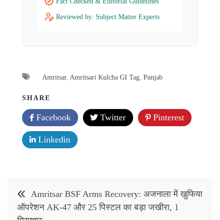
Fact Checked & Editorial Guidelines
Reviewed by: Subject Matter Experts
Amritsar
,
Amritsari Kulcha GI Tag
,
Punjab
SHARE
Facebook
Twitter
Pinterest
Linkedin
Post
Amritsar BSF Arms Recovery: अजनाला में खुफिया
navigation
ऑपरेशन AK-47 और 25 पिस्टल का बड़ा जखीरा, 1