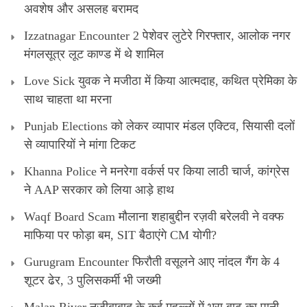
अवशेष और असलह बरामद
Izzatnagar Encounter 2 पेशेवर लुटेरे गिरफ्तार, आलोक नगर
मंगलसूत्र लूट काण्‍ड में थे शामिल
Love Sick युवक ने मजीठा में किया आत्मदाह, कथित प्रेमिका के
साथ चाहता था मरना
Punjab Elections को लेकर व्यापार मंडल एक्टिव, सियासी दलों
से व्यापारियों ने मांगा टिकट
Khanna Police ने मनरेगा वर्कर्स पर किया लाठी चार्ज, कांग्रेस
ने AAP सरकार को लिया आड़े हाथ
Waqf Board Scam मौलाना शहाबुद्दीन रज़वी बरेलवी ने वक्फ
माफिया पर फोड़ा बम, SIT बैठाएंगे CM योगी?
Gurugram Encounter फिरौती वसूलने आए नांदल गैंग के 4
शूटर ढेर, 3 पुलिसकर्मी भी जख्मी
Malan River नजीबाबाद के कई मुहल्लों में भरा बाढ़ का पानी