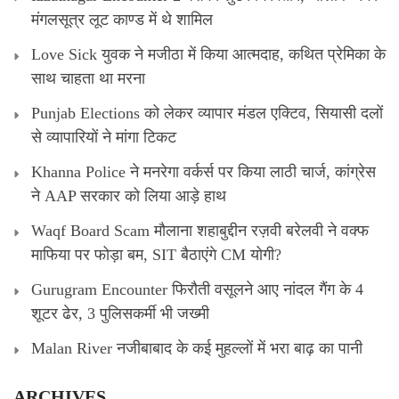
मंगलसूत्र लूट काण्‍ड में थे शामिल
Love Sick युवक ने मजीठा में किया आत्मदाह, कथित प्रेमिका के
साथ चाहता था मरना
Punjab Elections को लेकर व्यापार मंडल एक्टिव, सियासी दलों
से व्यापारियों ने मांगा टिकट
Khanna Police ने मनरेगा वर्कर्स पर किया लाठी चार्ज, कांग्रेस
ने AAP सरकार को लिया आड़े हाथ
Waqf Board Scam मौलाना शहाबुद्दीन रज़वी बरेलवी ने वक्फ
माफिया पर फोड़ा बम, SIT बैठाएंगे CM योगी?
Gurugram Encounter फिरौती वसूलने आए नांदल गैंग के 4
शूटर ढेर, 3 पुलिसकर्मी भी जख्मी
Malan River नजीबाबाद के कई मुहल्लों में भरा बाढ़ का पानी
ARCHIVES