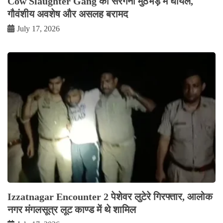
Cow Slaughter Gang का सरगना मुठभेड़ में घायल,
गौवंशीय अवशेष और असलह बरामद
July 17, 2026
Izzatnagar Encounter 2 पेशेवर लुटेरे गिरफ्तार, आलोक
नगर मंगलसूत्र लूट काण्‍ड में थे शामिल