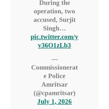
During the
operation, two
accused, Surjit
Singh…
pic.twitter.com/y
v36O1zLb3
—
Commissionerat
e Police
Amritsar
(@cpamritsar)
July 1, 2026