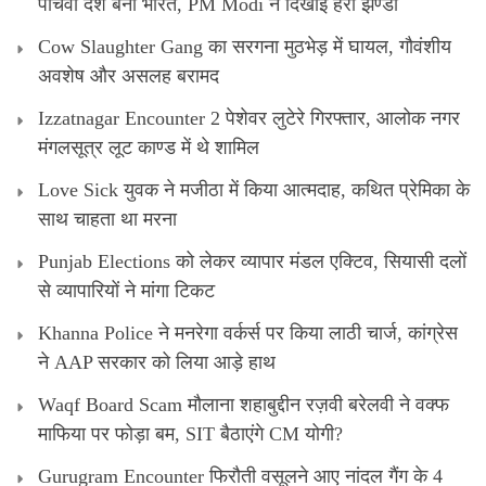
पांचवा देश बना भारत, PM Modi ने दिखाई हरी झण्डी
Cow Slaughter Gang का सरगना मुठभेड़ में घायल, गौवंशीय
अवशेष और असलह बरामद
Izzatnagar Encounter 2 पेशेवर लुटेरे गिरफ्तार, आलोक नगर
मंगलसूत्र लूट काण्‍ड में थे शामिल
Love Sick युवक ने मजीठा में किया आत्मदाह, कथित प्रेमिका के
साथ चाहता था मरना
Punjab Elections को लेकर व्यापार मंडल एक्टिव, सियासी दलों
से व्यापारियों ने मांगा टिकट
Khanna Police ने मनरेगा वर्कर्स पर किया लाठी चार्ज, कांग्रेस
ने AAP सरकार को लिया आड़े हाथ
Waqf Board Scam मौलाना शहाबुद्दीन रज़वी बरेलवी ने वक्फ
माफिया पर फोड़ा बम, SIT बैठाएंगे CM योगी?
Gurugram Encounter फिरौती वसूलने आए नांदल गैंग के 4