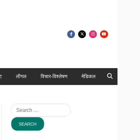
ंट
लीगल
विचार-विश्लेषण
मेडिकल
Search
for: