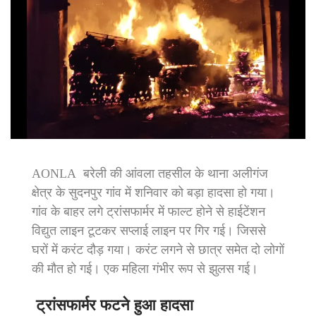
AONLA बरेली की आंवला तहसील के थाना अलीगंज
क्षेत्र के सुदनपुर गांव में शनिवार को बड़ा हादसा हो गया।
गांव के बाहर लगे ट्रांसफार्मर में फाल्ट होने से हाईटेंशन
विद्युत लाइन टूटकर सप्लाई लाइन पर गिर गई। जिससे
घरों में करंट दौड़ गया। करंट लगने से छात्र समेत दो लोगों
की मौत हो गई। एक महिला गंभीर रूप से झुलस गई।
ट्रांसफार्मर फटने हुआ हादसा