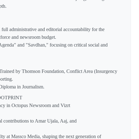
pth.
ull administrative and editorial accountability for the
kforce and newsroom budget.
 Agenda" and "Savdhan," focusing on critical social and
: Trained by Thomson Foundation, Conflict Area (Insurgency
rting.
iploma in Journalism.
OOTPRINT
ncy in Octopus Newsroom and Vizrt
ial contributions to Amar Ujala, Aaj, and
lty at Massco Media, shaping the next generation of