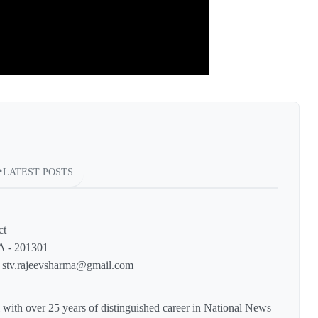
LATEST POSTS
ct
A - 201301
: stv.rajeevsharma@gmail.com
with over 25 years of distinguished career in National News