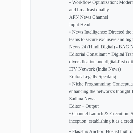
• Workflow Optimization: Moderni
and broadcast quality.
APN News Channel
Input Head
• News Intelligence: Directed the
teams to secure exclusive and high
News 24 (Hindi Digital) - BAG 
Editorial Consultant * Digital Tra
diversification and digital-first e
ITV Network (India News)
Editor: Legally Speaking
• Niche Programming: Conceptualiz
enhancing the network’s thought-l
Sadhna News
Editor – Output
• Channel Launch & Execution: S
inception, establishing it as a cred
• Flagship Anchor: Hosted high-pr