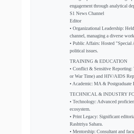
engagement through analytical de
S1 News Channel
Editor
• Organizational Leadership: Held f
channel, managing a diverse wor
• Public Affairs: Hosted "Special
political issues.
TRAINING & EDUCATION
• Conflict & Sensitive Reporting
or War Time) and HIV/AIDS Repo
• Academic: MA & Postgraduate D
TECHNICAL & INDUSTRY F
• Technology: Advanced proficie
ecosystem.
• Print Legacy: Significant editor
Rashtriya Sahara.
• Mentorship: Consultant and facu