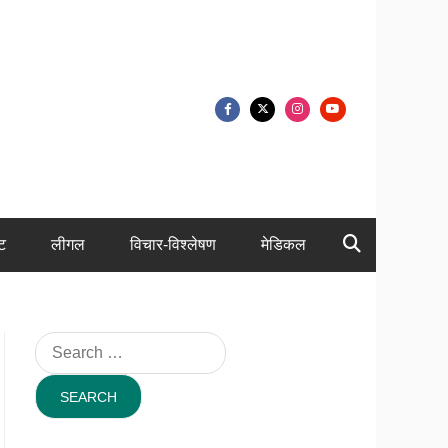
ंट
लीगल
विचार-विश्लेषण
मेडिकल
Search
for: