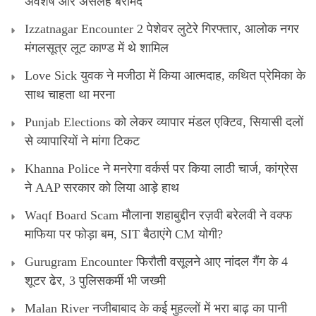
अवशेष और असलह बरामद
Izzatnagar Encounter 2 पेशेवर लुटेरे गिरफ्तार, आलोक नगर
मंगलसूत्र लूट काण्‍ड में थे शामिल
Love Sick युवक ने मजीठा में किया आत्मदाह, कथित प्रेमिका के
साथ चाहता था मरना
Punjab Elections को लेकर व्यापार मंडल एक्टिव, सियासी दलों
से व्यापारियों ने मांगा टिकट
Khanna Police ने मनरेगा वर्कर्स पर किया लाठी चार्ज, कांग्रेस
ने AAP सरकार को लिया आड़े हाथ
Waqf Board Scam मौलाना शहाबुद्दीन रज़वी बरेलवी ने वक्फ
माफिया पर फोड़ा बम, SIT बैठाएंगे CM योगी?
Gurugram Encounter फिरौती वसूलने आए नांदल गैंग के 4
शूटर ढेर, 3 पुलिसकर्मी भी जख्मी
Malan River नजीबाबाद के कई मुहल्लों में भरा बाढ़ का पानी