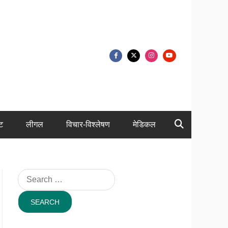
ंट
लीगल
विचार-विश्लेषण
मेडिकल
Search
for: