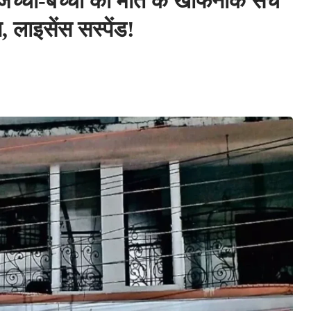
च्चा-बच्चा की मौत के खौफनाक सच
 लाइसेंस सस्पेंड!