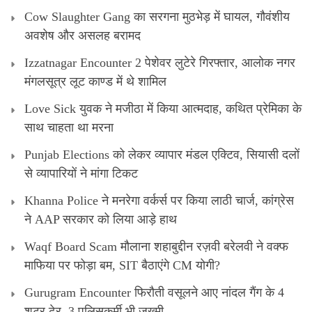
Cow Slaughter Gang का सरगना मुठभेड़ में घायल, गौवंशीय
अवशेष और असलह बरामद
Izzatnagar Encounter 2 पेशेवर लुटेरे गिरफ्तार, आलोक नगर
मंगलसूत्र लूट काण्‍ड में थे शामिल
Love Sick युवक ने मजीठा में किया आत्मदाह, कथित प्रेमिका के
साथ चाहता था मरना
Punjab Elections को लेकर व्यापार मंडल एक्टिव, सियासी दलों
से व्यापारियों ने मांगा टिकट
Khanna Police ने मनरेगा वर्कर्स पर किया लाठी चार्ज, कांग्रेस
ने AAP सरकार को लिया आड़े हाथ
Waqf Board Scam मौलाना शहाबुद्दीन रज़वी बरेलवी ने वक्फ
माफिया पर फोड़ा बम, SIT बैठाएंगे CM योगी?
Gurugram Encounter फिरौती वसूलने आए नांदल गैंग के 4
शूटर ढेर, 3 पुलिसकर्मी भी जख्मी