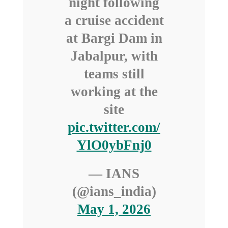
night following
a cruise accident
at Bargi Dam in
Jabalpur, with
teams still
working at the
site
pic.twitter.com/
YlO0ybFnj0
— IANS
(@ians_india)
May 1, 2026