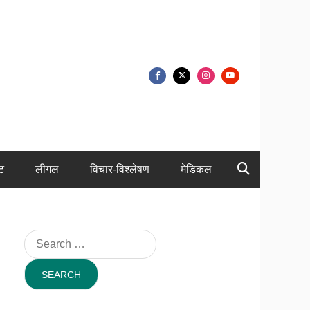
ंट
लीगल
विचार-विश्लेषण
मेडिकल
Search
for: