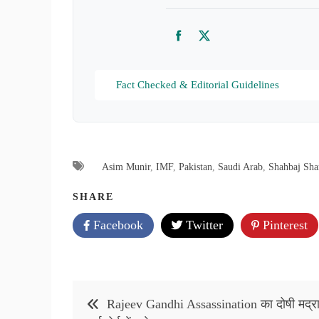
Facebook
Twitter
Fact Checked & Editorial Guidelines
Asim Munir
,
IMF
,
Pakistan
,
Saudi Arab
,
Shahbaj Sha
SHARE
Facebook
Twitter
Pinterest
Post
Rajeev Gandhi Assassination का दोषी मद्र