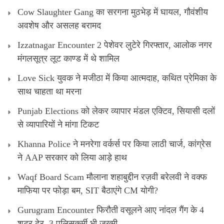
Cow Slaughter Gang का सरगना मुठभेड़ में घायल, गौवंशीय
अवशेष और असलह बरामद
Izzatnagar Encounter 2 पेशेवर लुटेरे गिरफ्तार, आलोक नगर
मंगलसूत्र लूट काण्‍ड में थे शामिल
Love Sick युवक ने मजीठा में किया आत्मदाह, कथित प्रेमिका के
साथ चाहता था मरना
Punjab Elections को लेकर व्यापार मंडल एक्टिव, सियासी दलों
से व्यापारियों ने मांगा टिकट
Khanna Police ने मनरेगा वर्कर्स पर किया लाठी चार्ज, कांग्रेस
ने AAP सरकार को लिया आड़े हाथ
Waqf Board Scam मौलाना शहाबुद्दीन रज़वी बरेलवी ने वक्फ
माफिया पर फोड़ा बम, SIT बैठाएंगे CM योगी?
Gurugram Encounter फिरौती वसूलने आए नांदल गैंग के 4
शूटर ढेर, 3 पुलिसकर्मी भी जख्मी