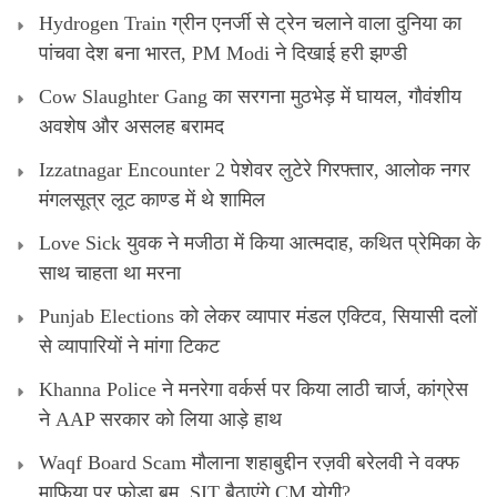
Hydrogen Train ग्रीन एनर्जी से ट्रेन चलाने वाला दुनिया का
पांचवा देश बना भारत, PM Modi ने दिखाई हरी झण्डी
Cow Slaughter Gang का सरगना मुठभेड़ में घायल, गौवंशीय
अवशेष और असलह बरामद
Izzatnagar Encounter 2 पेशेवर लुटेरे गिरफ्तार, आलोक नगर
मंगलसूत्र लूट काण्‍ड में थे शामिल
Love Sick युवक ने मजीठा में किया आत्मदाह, कथित प्रेमिका के
साथ चाहता था मरना
Punjab Elections को लेकर व्यापार मंडल एक्टिव, सियासी दलों
से व्यापारियों ने मांगा टिकट
Khanna Police ने मनरेगा वर्कर्स पर किया लाठी चार्ज, कांग्रेस
ने AAP सरकार को लिया आड़े हाथ
Waqf Board Scam मौलाना शहाबुद्दीन रज़वी बरेलवी ने वक्फ
माफिया पर फोड़ा बम, SIT बैठाएंगे CM योगी?