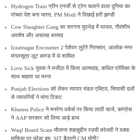
Hydrogen Train ग्रीन एनर्जी से ट्रेन चलाने वाला दुनिया का
पांचवा देश बना भारत, PM Modi ने दिखाई हरी झण्डी
Cow Slaughter Gang का सरगना मुठभेड़ में घायल, गौवंशीय
अवशेष और असलह बरामद
Izzatnagar Encounter 2 पेशेवर लुटेरे गिरफ्तार, आलोक नगर
मंगलसूत्र लूट काण्‍ड में थे शामिल
Love Sick युवक ने मजीठा में किया आत्मदाह, कथित प्रेमिका के
साथ चाहता था मरना
Punjab Elections को लेकर व्यापार मंडल एक्टिव, सियासी दलों
से व्यापारियों ने मांगा टिकट
Khanna Police ने मनरेगा वर्कर्स पर किया लाठी चार्ज, कांग्रेस
ने AAP सरकार को लिया आड़े हाथ
Waqf Board Scam मौलाना शहाबुद्दीन रज़वी बरेलवी ने वक्फ
माफिया पर फोड़ा बम, SIT बैठाएंगे CM योगी?