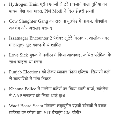
Hydrogen Train ग्रीन एनर्जी से ट्रेन चलाने वाला दुनिया का
पांचवा देश बना भारत, PM Modi ने दिखाई हरी झण्डी
Cow Slaughter Gang का सरगना मुठभेड़ में घायल, गौवंशीय
अवशेष और असलह बरामद
Izzatnagar Encounter 2 पेशेवर लुटेरे गिरफ्तार, आलोक नगर
मंगलसूत्र लूट काण्‍ड में थे शामिल
Love Sick युवक ने मजीठा में किया आत्मदाह, कथित प्रेमिका के
साथ चाहता था मरना
Punjab Elections को लेकर व्यापार मंडल एक्टिव, सियासी दलों
से व्यापारियों ने मांगा टिकट
Khanna Police ने मनरेगा वर्कर्स पर किया लाठी चार्ज, कांग्रेस
ने AAP सरकार को लिया आड़े हाथ
Waqf Board Scam मौलाना शहाबुद्दीन रज़वी बरेलवी ने वक्फ
माफिया पर फोड़ा बम, SIT बैठाएंगे CM योगी?