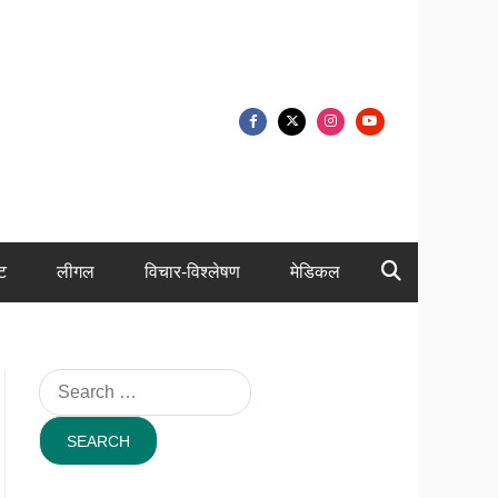
ंट
लीगल
विचार-विश्लेषण
मेडिकल
Search
for: