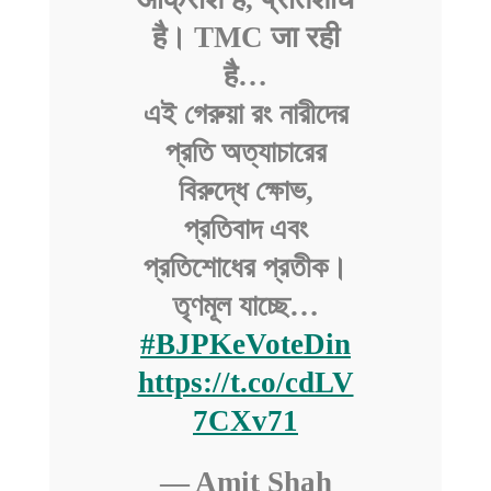
है। TMC जा रही
है…
এই গেরুয়া রং নারীদের
প্রতি অত্যাচারের
বিরুদ্ধে ক্ষোভ,
প্রতিবাদ এবং
প্রতিশোধের প্রতীক।
তৃণমূল যাচ্ছে…
#BJPKeVoteDin
https://t.co/cdLV
7CXv71
— Amit Shah