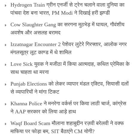
Hydrogen Train ग्रीन एनर्जी से ट्रेन चलाने वाला दुनिया का
पांचवा देश बना भारत, PM Modi ने दिखाई हरी झण्डी
Cow Slaughter Gang का सरगना मुठभेड़ में घायल, गौवंशीय
अवशेष और असलह बरामद
Izzatnagar Encounter 2 पेशेवर लुटेरे गिरफ्तार, आलोक नगर
मंगलसूत्र लूट काण्‍ड में थे शामिल
Love Sick युवक ने मजीठा में किया आत्मदाह, कथित प्रेमिका के
साथ चाहता था मरना
Punjab Elections को लेकर व्यापार मंडल एक्टिव, सियासी दलों
से व्यापारियों ने मांगा टिकट
Khanna Police ने मनरेगा वर्कर्स पर किया लाठी चार्ज, कांग्रेस
ने AAP सरकार को लिया आड़े हाथ
Waqf Board Scam मौलाना शहाबुद्दीन रज़वी बरेलवी ने वक्फ
माफिया पर फोड़ा बम, SIT बैठाएंगे CM योगी?