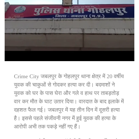
Crime City जबलपुर के गोहलपुर थाना क्षेत्र में 20 वर्षीय
युवक की चाकुओं से गोदकर हत्या कर दी। बदमाशों ने
युवक को घर के पास घेरा और गले व हाथ पर ताबड़तोड़
वार कर मौत के घाट उतार दिया। वारदात के बाद इलाके में
दहशत फैल गई। जबलपुर में यह तीन दिन में दूसरी हत्या
है। इससे पहले संजीवनी नगर में हुई युवक की हत्या के
आरोपी अभी तक पकड़े नहीं गए हैं।