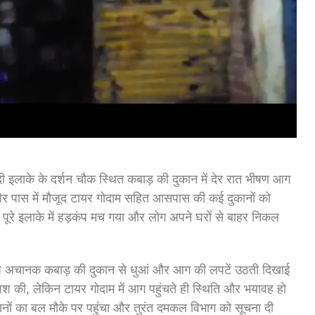
ंदी इलाके के दर्शन चौक स्थित कबाड़ की दुकान में देर रात भीषण आग
र पास में मौजूद टायर गोदाम सहित आसपास की कई दुकानों को
 पूरे इलाके में हड़कंप मच गया और लोग अपने घरों से बाहर निकल
 बजे अचानक कबाड़ की दुकान से धुआं और आग की लपटें उठती दिखाई
िश की, लेकिन टायर गोदाम में आग पहुंचते ही स्थिति और भयावह हो
नों का बल मौके पर पहुंचा और तुरंत दमकल विभाग को सूचना दी