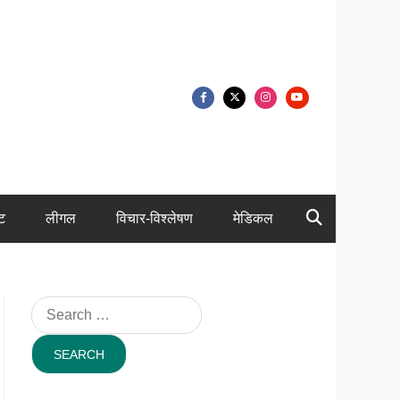
ंट
लीगल
विचार-विश्लेषण
मेडिकल
Search
for: