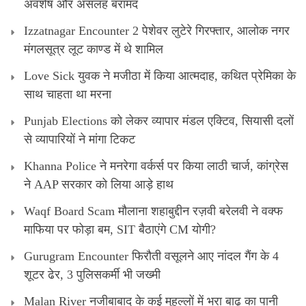
अवशेष और असलह बरामद
Izzatnagar Encounter 2 पेशेवर लुटेरे गिरफ्तार, आलोक नगर
मंगलसूत्र लूट काण्‍ड में थे शामिल
Love Sick युवक ने मजीठा में किया आत्मदाह, कथित प्रेमिका के
साथ चाहता था मरना
Punjab Elections को लेकर व्यापार मंडल एक्टिव, सियासी दलों
से व्यापारियों ने मांगा टिकट
Khanna Police ने मनरेगा वर्कर्स पर किया लाठी चार्ज, कांग्रेस
ने AAP सरकार को लिया आड़े हाथ
Waqf Board Scam मौलाना शहाबुद्दीन रज़वी बरेलवी ने वक्फ
माफिया पर फोड़ा बम, SIT बैठाएंगे CM योगी?
Gurugram Encounter फिरौती वसूलने आए नांदल गैंग के 4
शूटर ढेर, 3 पुलिसकर्मी भी जख्मी
Malan River नजीबाबाद के कई मुहल्लों में भरा बाढ़ का पानी