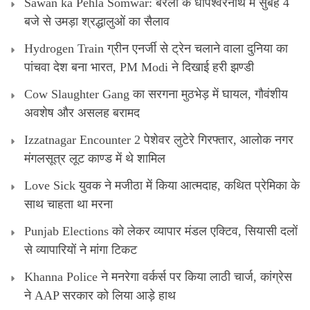
Sawan ka Pehla Somwar: बरेली के धोपेश्वरनाथ में सुबह 4
बजे से उमड़ा श्रद्धालुओं का सैलाव
Hydrogen Train ग्रीन एनर्जी से ट्रेन चलाने वाला दुनिया का
पांचवा देश बना भारत, PM Modi ने दिखाई हरी झण्डी
Cow Slaughter Gang का सरगना मुठभेड़ में घायल, गौवंशीय
अवशेष और असलह बरामद
Izzatnagar Encounter 2 पेशेवर लुटेरे गिरफ्तार, आलोक नगर
मंगलसूत्र लूट काण्‍ड में थे शामिल
Love Sick युवक ने मजीठा में किया आत्मदाह, कथित प्रेमिका के
साथ चाहता था मरना
Punjab Elections को लेकर व्यापार मंडल एक्टिव, सियासी दलों
से व्यापारियों ने मांगा टिकट
Khanna Police ने मनरेगा वर्कर्स पर किया लाठी चार्ज, कांग्रेस
ने AAP सरकार को लिया आड़े हाथ