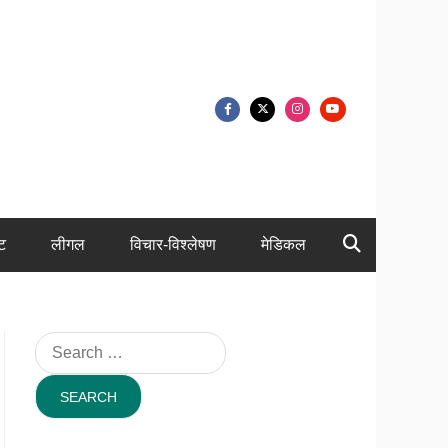
ंट
लीगल
विचार-विश्लेषण
मेडिकल
Search
for: