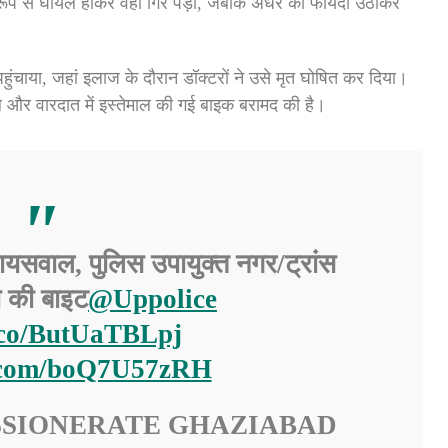
प से घायल होकर वहीं गिर पड़ा, जबकि अंधेरे का फायदा उठाकर
चाया, जहां इलाज के दौरान डॉक्टरों ने उसे मृत घोषित कर दिया।
ौल और वारदात में इस्तेमाल की गई बाइक बरामद की है।
जायसवाल, पुलिस उपायुक्त नगर/ट्रांस
य की बाइट
@Uppolice
t.co/ButUaTBLpj
r.com/boQ7U57zRH
SSIONERATE GHAZIABAD