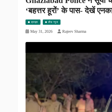
Ghaziabad Police ने सूर्या च
‘बहत्तर हूरों’ के पास- देखें एनक
क्राइम
लीड न्यूज
May 31, 2026
Rajeev Sharma