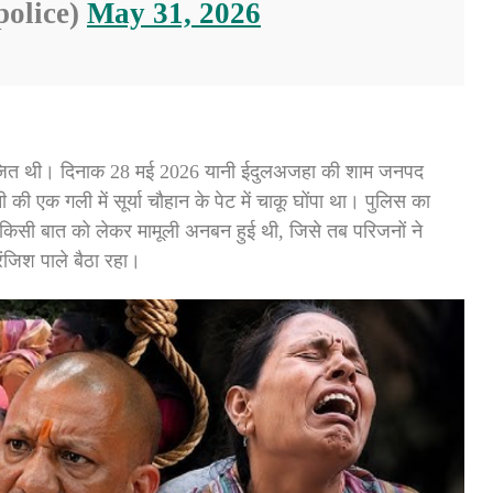
olice)
May 31, 2026
नियोजित थी। दिनाक 28 मई 2026 यानी ईदुलअजहा की शाम जनपद
 की एक गली में सूर्या चौहान के पेट में चाकू घोंपा था। पुलिस का
 किसी बात को लेकर मामूली अनबन हुई थी, जिसे तब परिजनों ने
ंजिश पाले बैठा रहा।