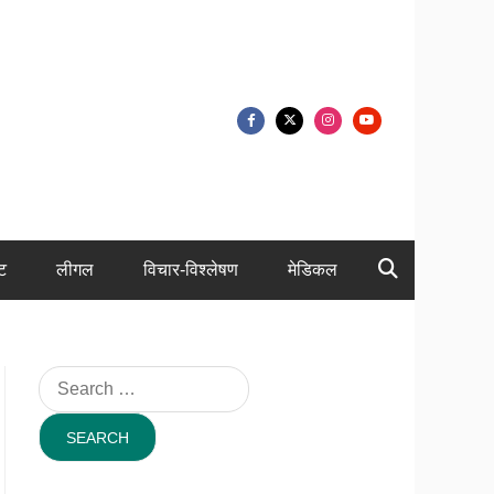
ंट
लीगल
विचार-विश्लेषण
मेडिकल
Search
for: