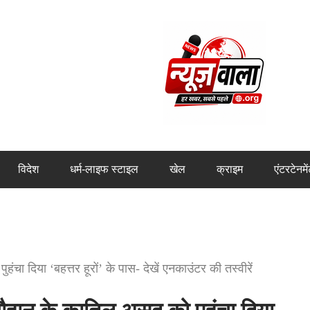
विदेश
धर्म-लाइफ स्टाइल
खेल
क्राइम
एंटरटेनमे
चा दिया ‘बहत्तर हूरों’ के पास- देखें एनकाउंटर की तस्वीरें