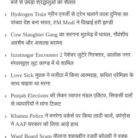
बजे से उमड़ा श्रद्धालुओं का सैलाव
Hydrogen Train ग्रीन एनर्जी से ट्रेन चलाने वाला दुनिया का
पांचवा देश बना भारत, PM Modi ने दिखाई हरी झण्डी
Cow Slaughter Gang का सरगना मुठभेड़ में घायल, गौवंशीय
अवशेष और असलह बरामद
Izzatnagar Encounter 2 पेशेवर लुटेरे गिरफ्तार, आलोक नगर
मंगलसूत्र लूट काण्‍ड में थे शामिल
Love Sick युवक ने मजीठा में किया आत्मदाह, कथित प्रेमिका के
साथ चाहता था मरना
Punjab Elections को लेकर व्यापार मंडल एक्टिव, सियासी दलों
से व्यापारियों ने मांगा टिकट
Khanna Police ने मनरेगा वर्कर्स पर किया लाठी चार्ज, कांग्रेस
ने AAP सरकार को लिया आड़े हाथ
Waqf Board Scam मौलाना शहाबुद्दीन रज़वी बरेलवी ने वक्फ