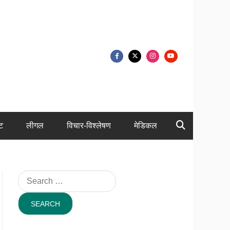
ंट
लीगल
विचार-विश्लेषण
मेडिकल
Search
for: