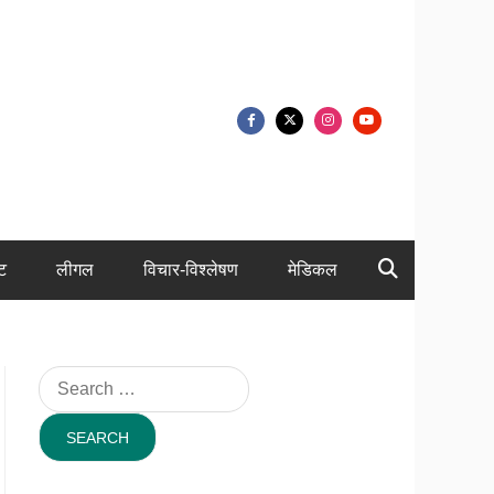
ंट
लीगल
विचार-विश्लेषण
मेडिकल
Search
for: