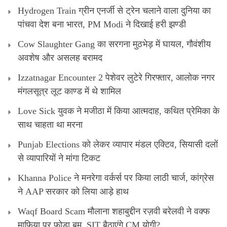
Hydrogen Train ग्रीन एनर्जी से ट्रेन चलाने वाला दुनिया का
पांचवा देश बना भारत, PM Modi ने दिखाई हरी झण्डी
Cow Slaughter Gang का सरगना मुठभेड़ में घायल, गौवंशीय
अवशेष और असलह बरामद
Izzatnagar Encounter 2 पेशेवर लुटेरे गिरफ्तार, आलोक नगर
मंगलसूत्र लूट काण्‍ड में थे शामिल
Love Sick युवक ने मजीठा में किया आत्मदाह, कथित प्रेमिका के
साथ चाहता था मरना
Punjab Elections को लेकर व्यापार मंडल एक्टिव, सियासी दलों
से व्यापारियों ने मांगा टिकट
Khanna Police ने मनरेगा वर्कर्स पर किया लाठी चार्ज, कांग्रेस
ने AAP सरकार को लिया आड़े हाथ
Waqf Board Scam मौलाना शहाबुद्दीन रज़वी बरेलवी ने वक्फ
माफिया पर फोड़ा बम, SIT बैठाएंगे CM योगी?