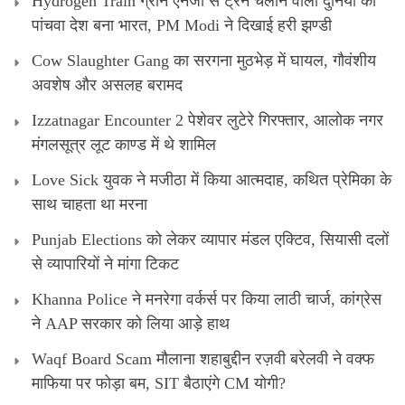
Hydrogen Train ग्रीन एनर्जी से ट्रेन चलाने वाला दुनिया का
पांचवा देश बना भारत, PM Modi ने दिखाई हरी झण्डी
Cow Slaughter Gang का सरगना मुठभेड़ में घायल, गौवंशीय
अवशेष और असलह बरामद
Izzatnagar Encounter 2 पेशेवर लुटेरे गिरफ्तार, आलोक नगर
मंगलसूत्र लूट काण्‍ड में थे शामिल
Love Sick युवक ने मजीठा में किया आत्मदाह, कथित प्रेमिका के
साथ चाहता था मरना
Punjab Elections को लेकर व्यापार मंडल एक्टिव, सियासी दलों
से व्यापारियों ने मांगा टिकट
Khanna Police ने मनरेगा वर्कर्स पर किया लाठी चार्ज, कांग्रेस
ने AAP सरकार को लिया आड़े हाथ
Waqf Board Scam मौलाना शहाबुद्दीन रज़वी बरेलवी ने वक्फ
माफिया पर फोड़ा बम, SIT बैठाएंगे CM योगी?