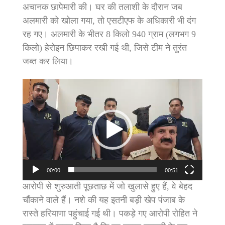
अचानक छापेमारी की। घर की तलाशी के दौरान जब
अलमारी को खोला गया, तो एसटीएफ के अधिकारी भी दंग
रह गए। अलमारी के भीतर 8 किलो 940 ग्राम (लगभग 9
किलो) हेरोइन छिपाकर रखी गई थी, जिसे टीम ने तुरंत
जब्त कर लिया।
Video
Player
00:00
00:51
आरोपी से शुरुआती पूछताछ में जो खुलासे हुए हैं, वे बेहद
चौंकाने वाले हैं। नशे की यह इतनी बड़ी खेप पंजाब के
रास्ते हरियाणा पहुंचाई गई थी। पकड़े गए आरोपी रोहित ने