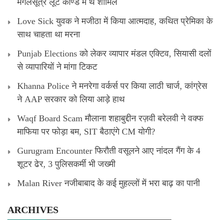
मंगलसूत्र लूट काण्‍ड में थे शामिल
Love Sick युवक ने मजीठा में किया आत्मदाह, कथित प्रेमिका के
साथ चाहता था मरना
Punjab Elections को लेकर व्यापार मंडल एक्टिव, सियासी दलों
से व्यापारियों ने मांगा टिकट
Khanna Police ने मनरेगा वर्कर्स पर किया लाठी चार्ज, कांग्रेस
ने AAP सरकार को लिया आड़े हाथ
Waqf Board Scam मौलाना शहाबुद्दीन रज़वी बरेलवी ने वक्फ
माफिया पर फोड़ा बम, SIT बैठाएंगे CM योगी?
Gurugram Encounter फिरौती वसूलने आए नांदल गैंग के 4
शूटर ढेर, 3 पुलिसकर्मी भी जख्मी
Malan River नजीबाबाद के कई मुहल्लों में भरा बाढ़ का पानी
ARCHIVES