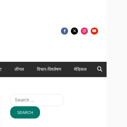
ंट
लीगल
विचार-विश्लेषण
मेडिकल
Search
for: