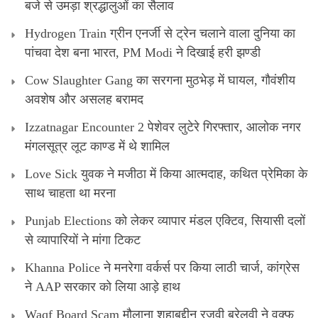
बजे से उमड़ा श्रद्धालुओं का सैलाव
Hydrogen Train ग्रीन एनर्जी से ट्रेन चलाने वाला दुनिया का
पांचवा देश बना भारत, PM Modi ने दिखाई हरी झण्डी
Cow Slaughter Gang का सरगना मुठभेड़ में घायल, गौवंशीय
अवशेष और असलह बरामद
Izzatnagar Encounter 2 पेशेवर लुटेरे गिरफ्तार, आलोक नगर
मंगलसूत्र लूट काण्‍ड में थे शामिल
Love Sick युवक ने मजीठा में किया आत्मदाह, कथित प्रेमिका के
साथ चाहता था मरना
Punjab Elections को लेकर व्यापार मंडल एक्टिव, सियासी दलों
से व्यापारियों ने मांगा टिकट
Khanna Police ने मनरेगा वर्कर्स पर किया लाठी चार्ज, कांग्रेस
ने AAP सरकार को लिया आड़े हाथ
Waqf Board Scam मौलाना शहाबुद्दीन रज़वी बरेलवी ने वक्फ