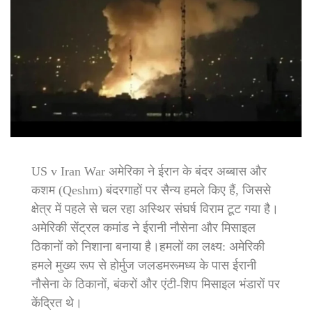
US v Iran War अमेरिका ने ईरान के बंदर अब्बास और
कशम (Qeshm) बंदरगाहों पर सैन्य हमले किए हैं, जिससे
क्षेत्र में पहले से चल रहा अस्थिर संघर्ष विराम टूट गया है।
अमेरिकी सेंट्रल कमांड ने ईरानी नौसेना और मिसाइल
ठिकानों को निशाना बनाया है।हमलों का लक्ष्य: अमेरिकी
हमले मुख्य रूप से होर्मुज जलडमरूमध्य के पास ईरानी
नौसेना के ठिकानों, बंकरों और एंटी-शिप मिसाइल भंडारों पर
केंद्रित थे।