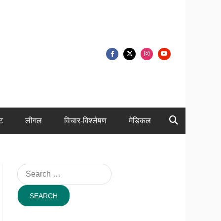
ंट
लीगल
विचार-विश्लेषण
मेडिकल
Search
for: