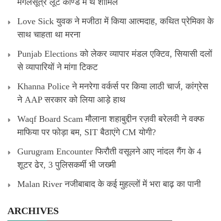
मंगलसूत्र लूट काण्‍ड में थे शामिल
Love Sick युवक ने मजीठा में किया आत्मदाह, कथित प्रेमिका के
साथ चाहता था मरना
Punjab Elections को लेकर व्यापार मंडल एक्टिव, सियासी दलों
से व्यापारियों ने मांगा टिकट
Khanna Police ने मनरेगा वर्कर्स पर किया लाठी चार्ज, कांग्रेस
ने AAP सरकार को लिया आड़े हाथ
Waqf Board Scam मौलाना शहाबुद्दीन रज़वी बरेलवी ने वक्फ
माफिया पर फोड़ा बम, SIT बैठाएंगे CM योगी?
Gurugram Encounter फिरौती वसूलने आए नांदल गैंग के 4
शूटर ढेर, 3 पुलिसकर्मी भी जख्मी
Malan River नजीबाबाद के कई मुहल्लों में भरा बाढ़ का पानी
ARCHIVES