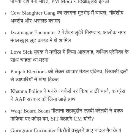
पांचवा देश बना भारत, PM Modi ने दिखाई हरी झण्डी
Cow Slaughter Gang का सरगना मुठभेड़ में घायल, गौवंशीय
अवशेष और असलह बरामद
Izzatnagar Encounter 2 पेशेवर लुटेरे गिरफ्तार, आलोक नगर
मंगलसूत्र लूट काण्‍ड में थे शामिल
Love Sick युवक ने मजीठा में किया आत्मदाह, कथित प्रेमिका के
साथ चाहता था मरना
Punjab Elections को लेकर व्यापार मंडल एक्टिव, सियासी दलों
से व्यापारियों ने मांगा टिकट
Khanna Police ने मनरेगा वर्कर्स पर किया लाठी चार्ज, कांग्रेस
ने AAP सरकार को लिया आड़े हाथ
Waqf Board Scam मौलाना शहाबुद्दीन रज़वी बरेलवी ने वक्फ
माफिया पर फोड़ा बम, SIT बैठाएंगे CM योगी?
Gurugram Encounter फिरौती वसूलने आए नांदल गैंग के 4