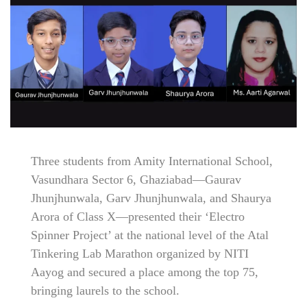
Three students from Amity International School,
Vasundhara Sector 6, Ghaziabad—Gaurav
Jhunjhunwala, Garv Jhunjhunwala, and Shaurya
Arora of Class X—presented their ‘Electro
Spinner Project’ at the national level of the Atal
Tinkering Lab Marathon organized by NITI
Aayog and secured a place among the top 75,
bringing laurels to the school.