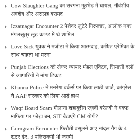
Cow Slaughter Gang का सरगना मुठभेड़ में घायल, गौवंशीय
अवशेष और असलह बरामद
Izzatnagar Encounter 2 पेशेवर लुटेरे गिरफ्तार, आलोक नगर
मंगलसूत्र लूट काण्‍ड में थे शामिल
Love Sick युवक ने मजीठा में किया आत्मदाह, कथित प्रेमिका के
साथ चाहता था मरना
Punjab Elections को लेकर व्यापार मंडल एक्टिव, सियासी दलों
से व्यापारियों ने मांगा टिकट
Khanna Police ने मनरेगा वर्कर्स पर किया लाठी चार्ज, कांग्रेस
ने AAP सरकार को लिया आड़े हाथ
Waqf Board Scam मौलाना शहाबुद्दीन रज़वी बरेलवी ने वक्फ
माफिया पर फोड़ा बम, SIT बैठाएंगे CM योगी?
Gurugram Encounter फिरौती वसूलने आए नांदल गैंग के 4
शूटर ढेर, 3 पुलिसकर्मी भी जख्मी