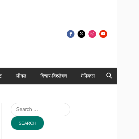
ंट
लीगल
विचार-विश्लेषण
मेडिकल
Search
for: