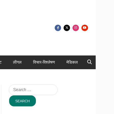
ंट
लीगल
विचार-विश्लेषण
मेडिकल
Search
for: