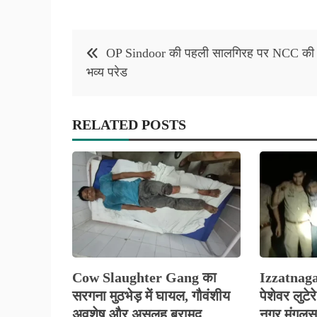
Post
OP Sindoor की पहली सालगिरह पर NCC की
navigation
भव्य परेड
RELATED POSTS
Cow Slaughter Gang का
Izzatnag
सरगना मुठभेड़ में घायल, गौवंशीय
पेशेवर लुटे
अवशेष और असलह बरामद
नगर मंगलसूत्