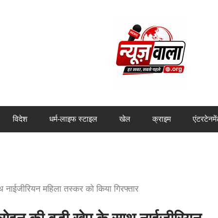
विदेश
धर्म-लाइफ स्टाइल
खेल
क्राइम
एंटरटेनमे
नाईजीरियन महिला तस्कर को किया गिरफ्तार