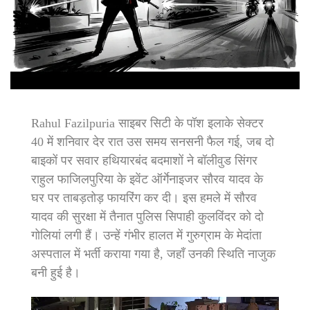
Rahul Fazilpuria साइबर सिटी के पॉश इलाके सेक्टर
40 में शनिवार देर रात उस समय सनसनी फैल गई, जब दो
बाइकों पर सवार हथियारबंद बदमाशों ने बॉलीवुड सिंगर
राहुल फाजिलपुरिया के इवेंट ऑर्गेनाइजर सौरव यादव के
घर पर ताबड़तोड़ फायरिंग कर दी। इस हमले में सौरव
यादव की सुरक्षा में तैनात पुलिस सिपाही कुलविंदर को दो
गोलियां लगी हैं। उन्हें गंभीर हालत में गुरुग्राम के मेदांता
अस्पताल में भर्ती कराया गया है, जहाँ उनकी स्थिति नाजुक
बनी हुई है।
Video