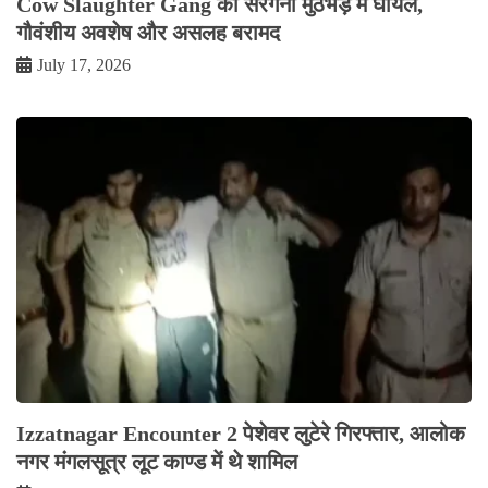
Cow Slaughter Gang का सरगना मुठभेड़ में घायल,
गौवंशीय अवशेष और असलह बरामद
July 17, 2026
Izzatnagar Encounter 2 पेशेवर लुटेरे गिरफ्तार, आलोक
नगर मंगलसूत्र लूट काण्‍ड में थे शामिल