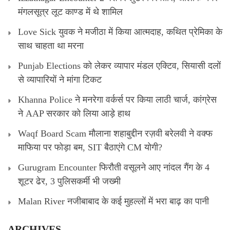
मंगलसूत्र लूट काण्‍ड में थे शामिल
Love Sick युवक ने मजीठा में किया आत्मदाह, कथित प्रेमिका के
साथ चाहता था मरना
Punjab Elections को लेकर व्यापार मंडल एक्टिव, सियासी दलों
से व्यापारियों ने मांगा टिकट
Khanna Police ने मनरेगा वर्कर्स पर किया लाठी चार्ज, कांग्रेस
ने AAP सरकार को लिया आड़े हाथ
Waqf Board Scam मौलाना शहाबुद्दीन रज़वी बरेलवी ने वक्फ
माफिया पर फोड़ा बम, SIT बैठाएंगे CM योगी?
Gurugram Encounter फिरौती वसूलने आए नांदल गैंग के 4
शूटर ढेर, 3 पुलिसकर्मी भी जख्मी
Malan River नजीबाबाद के कई मुहल्लों में भरा बाढ़ का पानी
ARCHIVES