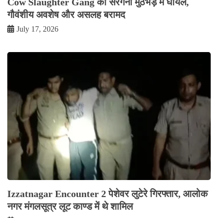
Cow Slaughter Gang का सरगना मुठभेड़ में घायल,
गौवंशीय अवशेष और असलह बरामद
July 17, 2026
Izzatnagar Encounter 2 पेशेवर लुटेरे गिरफ्तार, आलोक
नगर मंगलसूत्र लूट काण्‍ड में थे शामिल